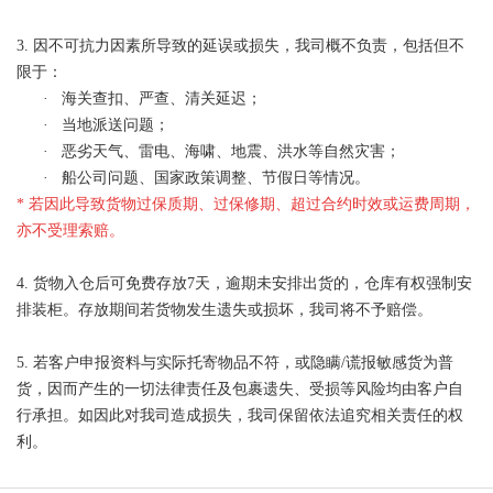
3. 因不可抗力因素所导致的延误或损失，我司概不负责，包括但不
限于：
·
海关查扣、严查、清关延迟；
·
当地派送问题；
·
恶劣天气、雷电、海啸、地震、洪水等自然灾害；
·
船公司问题、国家政策调整、节假日等情况。
* 若因此导致货物过保质期、过保修期、超过合约时效或运费周期，
亦不受理索赔。
4. 货物入仓后可免费存放7
天，逾期未安排出货的，仓库有权强制安
排装柜。存放期间若货物发生遗失或损坏，我司将不予赔偿。
5. 若客户申报资料与实际托寄物品不符，或隐瞒/
谎报敏感货为普
货，因而产生的一切法律责任及包裹遗失、受损等风险均由客户自
行承担。如因此对我司造成损失，我司保留依法追究相关责任的权
利。