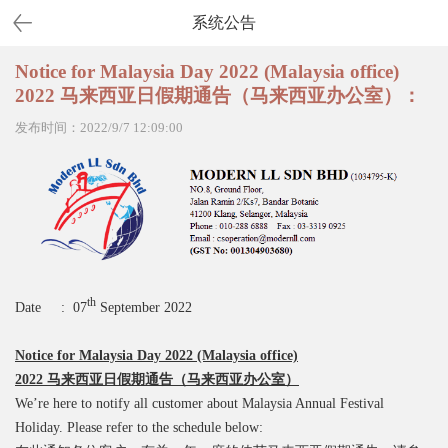
系统公告
Notice for Malaysia Day 2022 (Malaysia office)
2022 马来西亚日假期通告（马来西亚办公室）：
发布时间：2022/9/7 12:09:00
th
Date : 07
September 2022
Notice for Malaysia Day 2022 (Malaysia office)
2022
马来西亚日假期通告（马来西亚办公室）
We’re here to notify all customer about Malaysia Annual Festival
Holiday. Please refer to the schedule below: